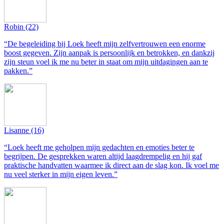
Robin
(22)
“De begeleiding bij Loek heeft mijn zelfvertrouwen een enorme
boost gegeven. Zijn aanpak is persoonlijk en betrokken, en dankzij
zijn steun voel ik me nu beter in staat om mijn uitdagingen aan te
pakken.”
Lisanne
(16)
“Loek heeft me geholpen mijn gedachten en emoties beter te
begrijpen. De gesprekken waren altijd laagdrempelig en hij gaf
praktische handvatten waarmee ik direct aan de slag kon. Ik voel me
nu veel sterker in mijn eigen leven.”