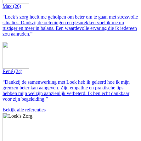
Max
(26)
“Loek’s zorg heeft me geholpen om beter om te gaan met stressvolle
situaties. Dankzij de oefeningen en gesprekken voel ik me nu
rustiger en meer in balans. Een waardevolle ervaring die ik iedereen
zou aanraden.”
René
(24)
“Dankzij de samenwerking met Loek heb ik geleerd hoe ik mijn
grenzen beter kan aangeven. Zijn empathie en praktische tips
hebben mijn welzijn aanzienlijk verbeterd. Ik ben echt dankbaar
voor zijn begeleiding.”
Bekijk alle referenties